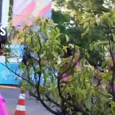
S
l Paraguay